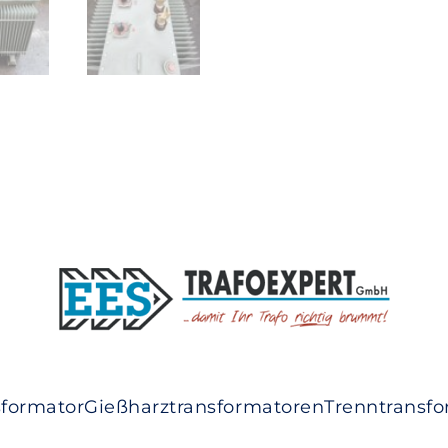
sformator
Gießharztransformatoren
Trenntransf