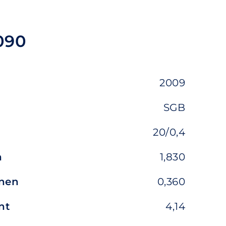
090
2009
SGB
20/0,4
n
1,830
nnen
0,360
nt
4,14