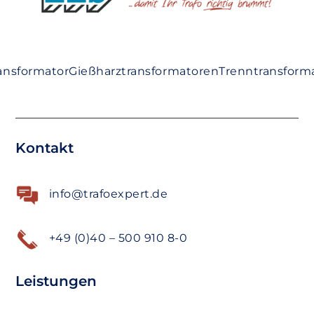
ansformator
Gießharztransformatoren
Trenntransform
Kontakt
info@trafoexpert.de
+49 (0)40 – 500 910 8-0
Leistungen