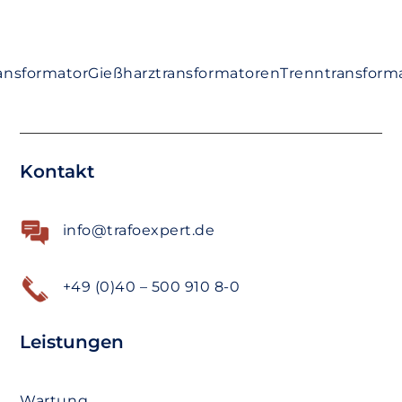
ansformator
Gießharztransformatoren
Trenntransform
Kontakt
info@trafoexpert.de
+49 (0)40 – 500 910 8-0
Leistungen
Wartung