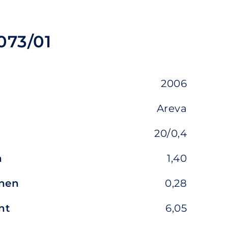
073/01
2006
Areva
20/0,4
n
1,40
nnen
0,28
nt
6,05